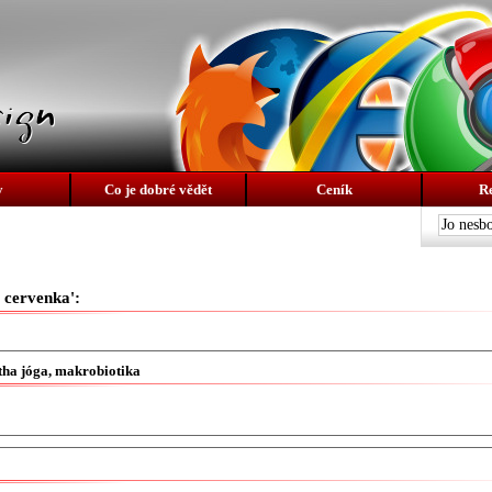
y
Co je dobré vědět
Ceník
R
 cervenka':
tha jóga, makrobiotika