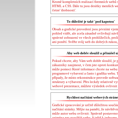
Kromě kompletních realizací firemních webů 
HTML a CSS. Dále tu jsou desítky menších we
četné 'drobnosti'.
To důležité je také 'pod kapotou'
Obsah a grafické provedení jsou prvními vjemy
pohled vidět, ale zcela zásadně ovlivňují ná
správné zobrazení ve všech prohlížečích, pro
ani ponětí. Svěřte svůj web do dobrých rukou
Aby web dobře sloužil a přinášel u
Pokud chcete, aby Vám web dobře sloužil, je p
zákazníky zaujmout, v čem jste oproti konkure
může pomoci Které informace chcete na webu z
programové vybavení a často i grafika webu. T
případy, že místo rekonstrukce provede softwa
struktury a výbavení. Přes leckdy relativně v
webové prezentace, můžete výsledek ovlivnit
Rychlost načítání webových strán
Grafické zpracování je určitě důležitou součá
načítání stránky. Mějte na paměti, že návštěvn
může autor webu ovlivnit: Správně postaven
zejména pro rozsáhlé weby. A ještě k jednomu