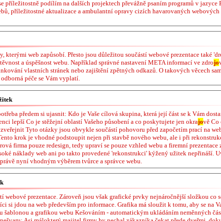
se příležitostně podílím na dalších projektech převážně psaním programů v jazyc
bů, příležitostné aktualizace a ambulantní opravy cizích havarovaných webových 
, kterými web zapůsobí. Přesto jsou důležitou součástí webové prezentace také 'dro
vštěvnost a úspěšnost webu. Například správné nastavení META informací ve zdro
jo
linkování vlastních stránek nebo zajištění zpětných odkazů. O takových věcech sa
, odborná péče se Vám vyplatí.
žitek
otřeba předem si ujasnit: Kdo je Vaše cílová skupina, která její část se k Vám dos
nci lepší Co je stěžejní oblastí Vašeho působení a co poskytujete jen okra
jo
vě Co 
veřejnit Tyto otázky jsou obvykle součástí pohovoru před započetím prací na webu.
ento krok je vhodné podstoupit nejen při stavbě nového webu, ale i při rekonstrukc
rová firma pouze redesign, tedy upraví se pouze vzhled webu a firemní prezentace 
ysoké náklady web ani po takto provedené 'rekonstrukci' kýžený užitek nepřináší. U
 právě nyní vhodným výběrem tvůrce a správce webu.
ek
stí webové prezentace. Zároveň jsou však grafické prvky nejnáročnější složkou co 
íci si jdou na web především pro informace. Grafika má sloužit k tomu, aby se na V
ou šablonou a grafikou webu Kešováním - automatickým ukládáním neměnných čás
 nešvaru: Asi málokterý majitel firmy by nechal zákazníka čekat přede dveřmi, d