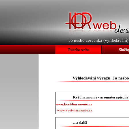
Jo nesbo cervenka (vyhledávání)
Tvorba webu
Služb
Vyhledávání výrazu 'Jo nesbo
Květ harmonie - aromaterapie, ha
www.kvet-harmonie.cz
www.kvet-harmonie.cz
... a další