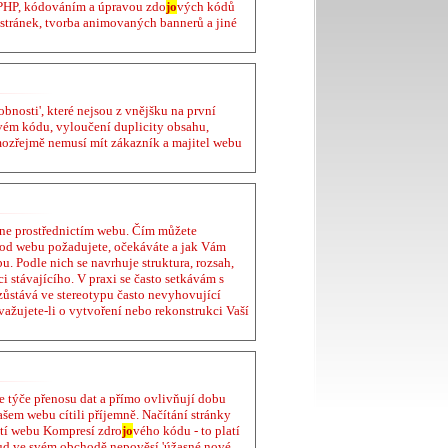
e PHP, kódováním a úpravou zdo
jo
vých kódů
stránek, tvorba animovaných bannerů a jiné
bnosti', které nejsou z vnějšku na první
vém kódu, vyloučení duplicity obsahu,
mozřejmě nemusí mít zákazník a majitel webu
tane prostřednictím webu. Čím můžete
od webu požadujete, očekáváte a jak Vám
 Podle nich se navrhuje struktura, rozsah,
i stávajícího. V praxi se často setkávám s
zůstává ve stereotypu často nevyhovující
važujete-li o vytvoření nebo rekonstrukci Vaší
se týče přenosu dat a přímo ovlivňují dobu
ašem webu cítili příjemně. Načítání stránky
tí webu Kompresí zdro
jo
vého kódu - to platí
okud ve svém obchodě nepověsí 'úžasné nové